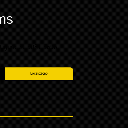
ms
Ligue: 31 3081-5696
Localização